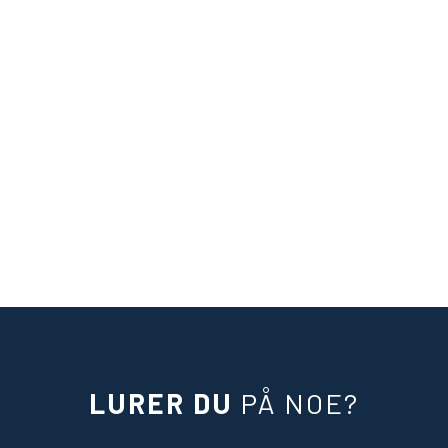
Hva er din beste serie eller filmopplevelse?
Vil du anbefale andre å lete etter en jobb i
kommunen?
LURER DU
PÅ NOE?